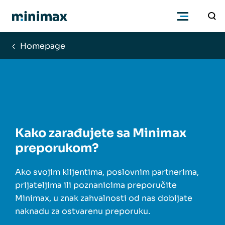
Homepage
Preduzeća
Knjigovođe
Program
Kako zarađujete sa Minimax
preporukom?
Cenovnik
Ako svojim klijentima, poslovnim partnerima,
Podrška
prijateljima ili poznanicima preporučite
Minimax, u znak zahvalnosti od nas dobijate
naknadu za ostvarenu preporuku.
Znanje