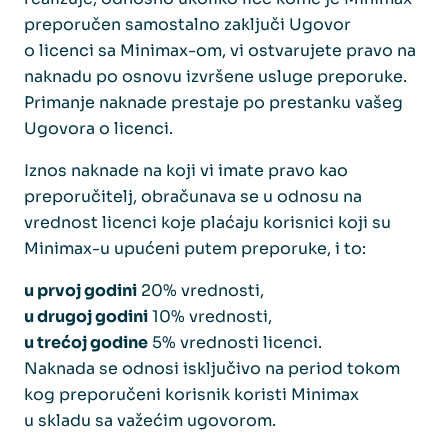
preporučen samostalno zaključi Ugovor
o licenci sa Minimax-om, vi ostvarujete pravo na
naknadu po osnovu izvršene usluge preporuke.
Primanje naknade prestaje po prestanku vašeg
Ugovora o licenci.
Iznos naknade na koji vi imate pravo kao
preporučitelj, obračunava se u odnosu na
vrednost licenci koje plaćaju korisnici koji su
Minimax-u upućeni putem preporuke, i to:
u prvoj godini
20% vrednosti,
u drugoj godini
10% vrednosti,
u trećoj godine
5% vrednosti licenci.
Naknada se odnosi isključivo na period tokom
kog preporučeni korisnik koristi Minimax
u skladu sa važećim ugovorom.