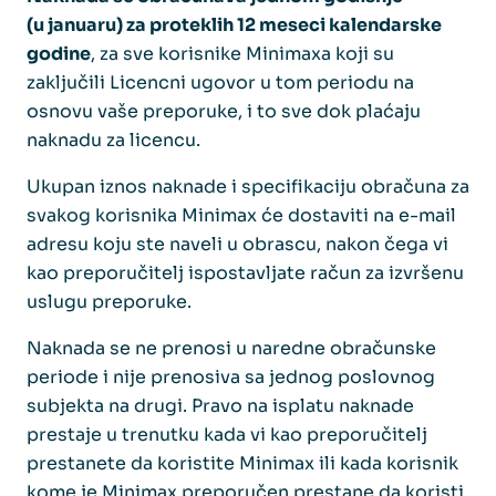
(u januaru) za proteklih 12 meseci kalendarske
godine
, za sve korisnike Minimaxa koji su
zaključili Licencni ugovor u tom periodu na
osnovu vaše preporuke, i to sve dok plaćaju
naknadu za licencu.
Ukupan iznos naknade i specifikaciju obračuna za
svakog korisnika Minimax će dostaviti na e-mail
adresu koju ste naveli u obrascu, nakon čega vi
kao preporučitelj ispostavljate račun za izvršenu
uslugu preporuke.
Naknada se ne prenosi u naredne obračunske
periode i nije prenosiva sa jednog poslovnog
subjekta na drugi. Pravo na isplatu naknade
prestaje u trenutku kada vi kao preporučitelj
prestanete da koristite Minimax ili kada korisnik
kome je Minimax preporučen prestane da koristi