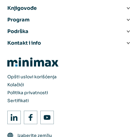
Knjigovođe
Program
Podrška
Kontakt i info
Opšti uslovi korišćenja
Kolačići
Politika privatnosti
Sertifikati
Izaberite zemlju