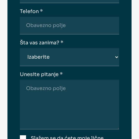
Telefon *
Šta vas zanima? *
Unesite pitanje *
Slažem se da ćete moje lične