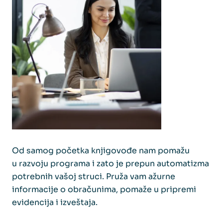
Od samog početka knjigovođe nam pomažu
u razvoju programa i zato je prepun automatizma
potrebnih vašoj struci. Pruža vam ažurne
informacije o obračunima, pomaže u pripremi
evidencija i izveštaja.