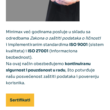
Minimax već godinama posluje u skladu sa
odredbama
Zakona o zaštiti podataka o ličnosti
i implementiranim standardima
ISO 9001
(sistem
kvaliteta) i
ISO 27001
(informaciona
bezbednost).
Na ovaj način obezbeđujemo
kontinuiranu
sigurnost i pouzdanost u radu
, što potvrđuje
našu posvećenost zaštiti podataka i poverenju
korisnika.
Sertifikati