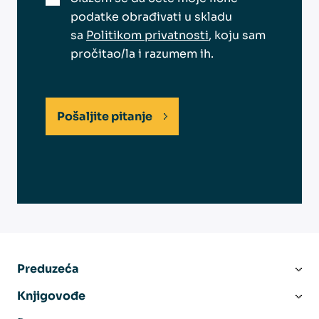
podatke obrađivati u skladu
sa
Politikom privatnosti
, koju sam
pročitao/la i razumem ih.
Pošaljite pitanje
Preduzeća
Knjigovođe