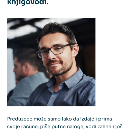
knjigovođi.
Preduzeće može samo
lako da izdaje i prima
svoje račune, piše putne naloge, vodi zalihe i još