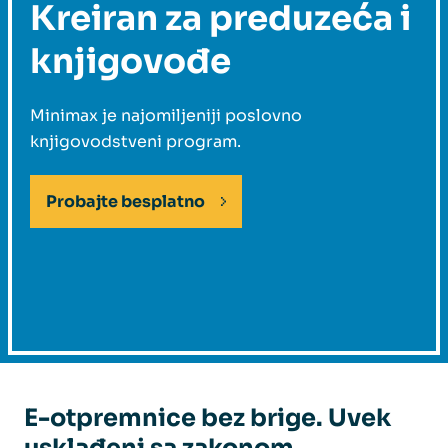
Kreiran za preduzeća i
knjigovođe
Minimax je najomiljeniji poslovno
knjigovodstveni program.
Probajte besplatno
Koji je paket po vašoj meri?
E-otpremnice bez brige. Uvek
usklađeni sa zakonom.