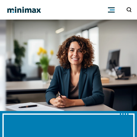
Preduzeća
Knjigovođe
Program
Cenovnik
Podrška
Znanje