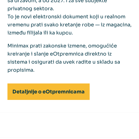
sa državom, a od 2027. i za sve subjekte
privatnog sektora.
To je novi elektronski dokument koji u realnom
vremenu prati svako kretanje robe — iz magacina,
između filijala ili ka kupcu.
Minimax prati zakonske izmene, omogućiće
kreiranje i slanje eOtpremnica direktno iz
sistema i osigurati da uvek radite u skladu sa
propisima.
Detaljnije o eOtpremnicama