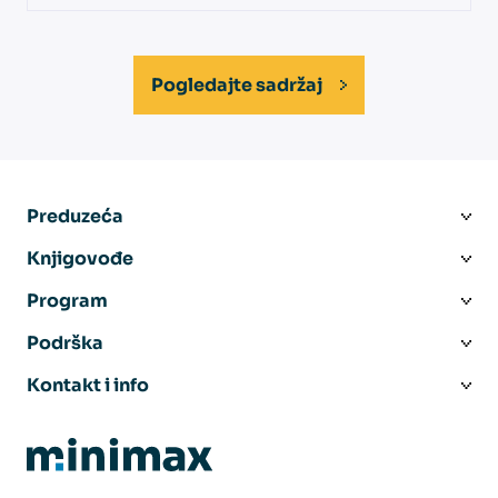
Pogledajte sadržaj
Preduzeća
Knjigovođe
Program
Podrška
Kontakt i info