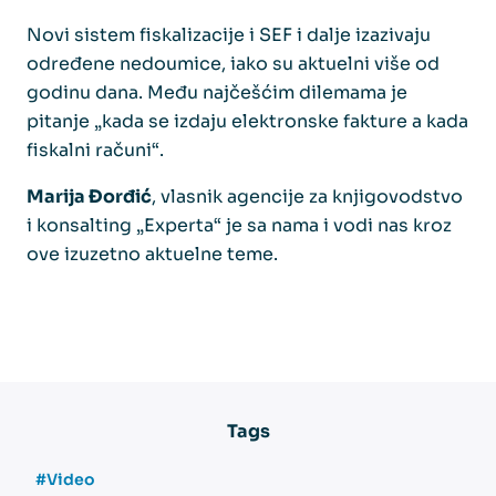
Novi sistem fiskalizacije i SEF i dalje izazivaju
određene nedoumice, iako su aktuelni više od
godinu dana. Među najčešćim dilemama je
pitanje „kada se izdaju elektronske fakture a kada
fiskalni računi“.
Marija Đorđić
, vlasnik agencije za knjigovodstvo
i konsalting „Experta“ je sa nama i vodi nas kroz
ove izuzetno aktuelne teme.
Tags
#Video