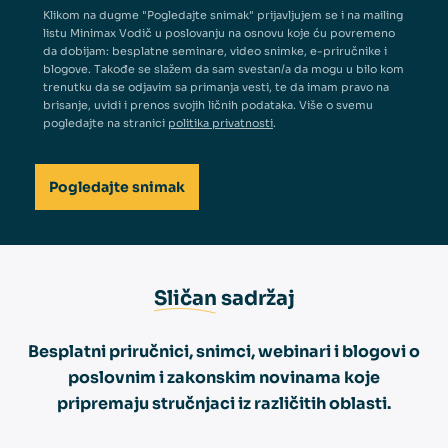
Klikom na dugme "Pogledajte snimak" prijavljujem se i na mailing
listu Minimax Vodič u poslovanju na osnovu koje ću povremeno
da dobijam: besplatne seminare, video snimke, e-priručnike i
blogove. Takođe se slažem da sam svestan/a da mogu u bilo kom
trenutku da se odjavim sa primanja vesti, te da imam pravo na
brisanje, uvidi i prenos svojih ličnih podataka. Više o svemu
pogledajte na stranici
politika privatnosti
.
Sličan
sadržaj
Besplatni priručnici, snimci, webinari i blogovi o
poslovnim i zakonskim novinama koje
pripremaju stručnjaci iz različitih oblasti.