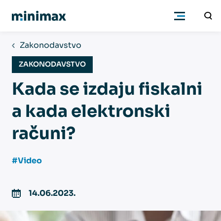
Zakonodavstvo
Preduzeća
ZAKONODAVSTVO
Kada se izdaju fiskalni
Knjigovođe
a kada elektronski
Program
računi?
Cenovnik
#Video
Podrška
14.06.2023.
Znanje