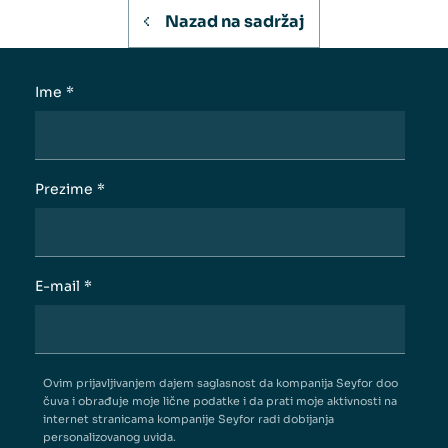
Nazad na sadržaj
Ime
*
Prezime
*
E-mail
*
Ovim prijavljivanjem dajem saglasnost da kompanija Seyfor doo
čuva i obrađuje moje lične podatke i da prati moje aktivnosti na
internet stranicama kompanije Seyfor radi dobijanja
personalizovanog uvida.